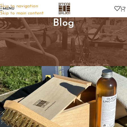
Skip to navigation
MENU
Skip to main content
Blog
NEWS
Suggerimenti per una corretta
cura degli attrezzi
admin
On 06/11/2023