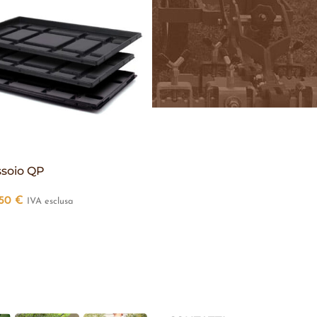
ssoio QP
,50
€
IVA esclusa