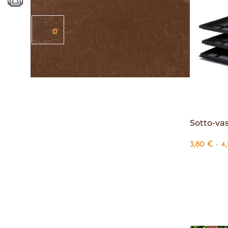
0
Sotto-va
3,80
€
-
4