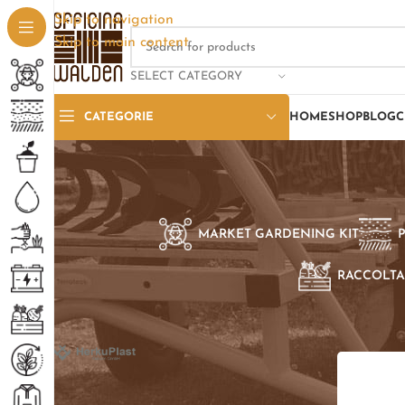
Skip to navigation
Skip to main content
SELECT CATEGORY
CATEGORIE
HOME
SHOP
BLOG
C
MARKET GARDENING KIT
RACCOLTA
SELEZIONE PER BRAND
Home
/
Pro
Herkuplast
1