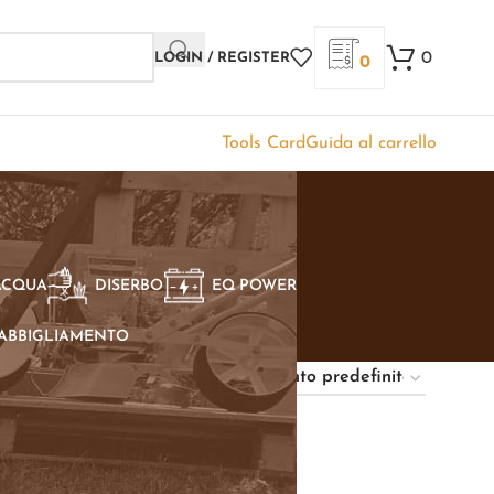
0
LOGIN / REGISTER
0
Tools Card
Guida al carrello
ACQUA
DISERBO
EQ POWER
ABBIGLIAMENTO
Show
9
12
18
24