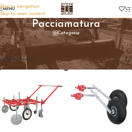
Skip to navigation
MENU
Skip to main content
Pacciamatura
Categorie
Home
/
Preparazione del terreno
/
Pacciamatura
Visualizzazione di 5 risultati
Show sidebar