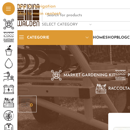
Skip to navigation
Skip to main content
SELECT CATEGORY
CATEGORIE
HOME
SHOP
BLOG
C
MARKET GARDENING KIT
RACCOLTA
Home
/
Pro
0