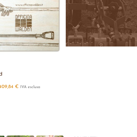
d
409,84
€
IVA esclusa