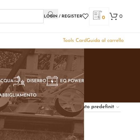
0
LOGIN / REGISTER
0
Tools Card
Guida al carrello
ACQUA
DISERBO
EQ POWER
ABBIGLIAMENTO
Show
9
12
18
24