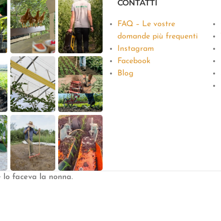
CONTATTI
FAQ – Le vostre
domande più frequenti
Instagram
Facebook
Blog
e lo faceva la nonna
.