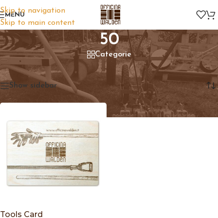
Skip to navigation
MENU
Skip to main content
50
Categorie
Home
/
Prodotto CARD
/
50
Visualizzazione del risultato
Show sidebar
Tools Card