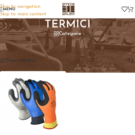
Skip to navigation
MENU
Skip to main content
TERMICI
Categorie
Home
/
Prodotto Guanti
/
TERMICI
Visualizzazione del risultato
Show sidebar