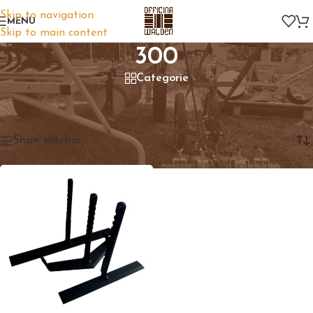
Skip to navigation
MENU
Skip to main content
300
Categorie
Home
/
Prodotto Larghezza (mm)
/
300
Visualizzazione del risultato
Show sidebar