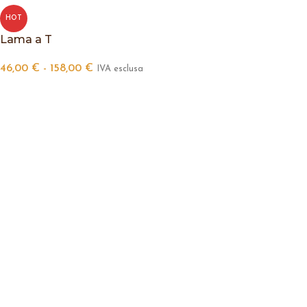
HOT
Lama a T
46,00
€
-
158,00
€
IVA esclusa