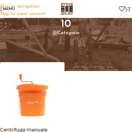
Skip to navigation
MENU
Skip to main content
10
Categorie
Home
/
Prodotto Litri
/
10
Visualizzazione del risultato
Show sidebar
Centrifuga manuale