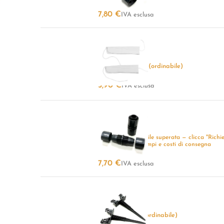
7,80
€
IVA esclusa
Filtro
-
+
107 disponibili (ordinabile)
5,90
€
IVA esclusa
Connettore
-
+
Quantità disponibile superata — clicca "Richi
preventivo" per tempi e costi di consegna
7,70
€
IVA esclusa
Supporto
-
+
2 disponibili (ordinabile)