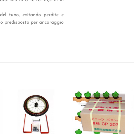
ta: 4-5 m a terra, 1-1,5 m in
 del tubo, evitando perdite e
oro predisposto per ancoraggio