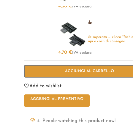
4,50
€
IVA esclusa
Tappo terminale
-
+
Quantità disponibile superata — clicca "Richi
preventivo" per tempi e costi di consegna
4,70
€
IVA esclusa
AGGIUNGI AL CARRELLO
Add to wishlist
AGGIUNGI AL PREVENTIVO
4
People watching this product now!