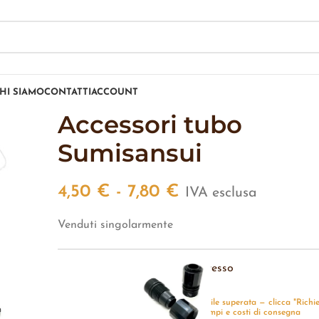
HI SIAMO
CONTATTI
ACCOUNT
Accessori tubo
Sumisansui
4,50
€
-
7,80
€
IVA esclusa
Venduti singolarmente
Raccordo ingresso
-
+
Quantità disponibile superata — clicca "Richi
preventivo" per tempi e costi di consegna