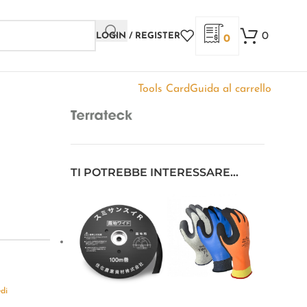
0
LOGIN / REGISTER
0
Tools Card
Guida al carrello
TI POTREBBE INTERESSARE…
edi