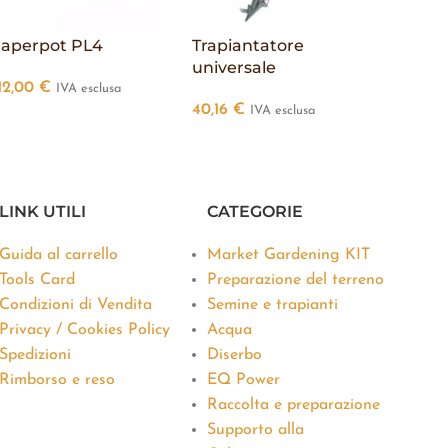
aperpot PL4
Trapiantatore
HOT
universale
12,00
€
IVA esclusa
Soil B
40,16
€
IVA esclusa
29,50
esclusa
LINK UTILI
CATEGORIE
Guida al carrello
Market Gardening KIT
Tools Card
Preparazione del terreno
Condizioni di Vendita
Semine e trapianti
Privacy / Cookies Policy
Acqua
Spedizioni
Diserbo
Rimborso e reso
EQ Power
Raccolta e preparazione
Supporto alla