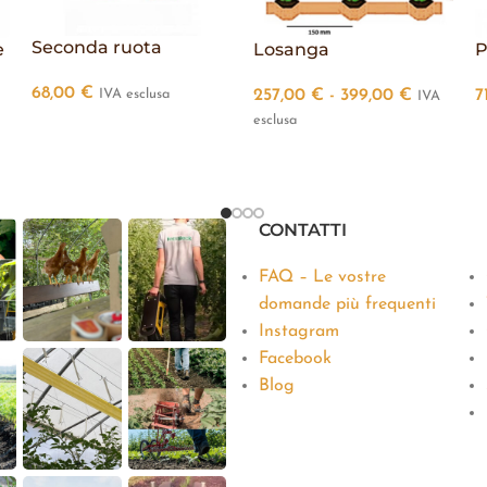
Seconda ruota
e
Losanga
P
68,00
€
IVA esclusa
257,00
€
-
399,00
€
7
IVA
esclusa
CONTATTI
FAQ – Le vostre
domande più frequenti
Instagram
Facebook
Blog