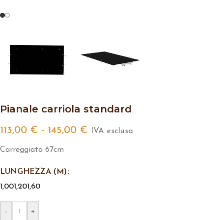
Pianale carriola standard
113,00
€
-
145,00
€
IVA esclusa
Carreggiata 67cm
LUNGHEZZA (M)
1,00
1,20
1,60
-
+