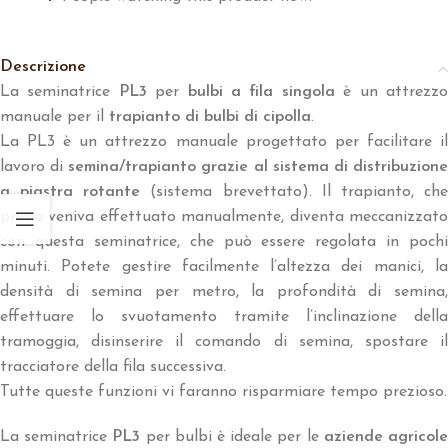
Descrizione
La seminatrice
PL3
per
bulbi a fila singola
è un attrezz
manuale per il
trapianto di bulbi di cipolla
.
La PL3 è un attrezzo manuale progettato per facilitare il
lavoro di
semina/trapianto grazie al sistema di distribuzion
a piastra rotante
(sistema brevettato). Il trapianto, ch
prima veniva effettuato manualmente, diventa meccanizzato
con questa seminatrice, che può essere regolata in pochi
minuti. Potete gestire facilmente l’altezza dei manici, la
densità di semina per metro, la profondità di semina,
effettuare lo svuotamento tramite l’inclinazione della
tramoggia, disinserire il comando di semina, spostare il
tracciatore della fila successiva.
Tutte queste funzioni vi faranno risparmiare tempo prezioso.
La seminatrice
PL3
per bulbi è ideale per le
aziende agricol