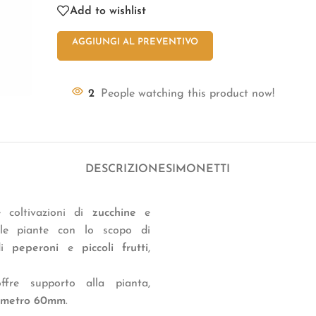
Add to wishlist
AGGIUNGI AL PREVENTIVO
2
People watching this product now!
DESCRIZIONE
SIMONETTI
e coltivazioni di
zucchine
e
delle piante con lo scopo di
 di
peperoni
e
piccoli frutti
,
offre supporto alla pianta,
ametro 60mm
.