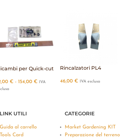
Rincalzatori PL4
icambi per Quick-cut
Denti 
46,00
€
IVA esclusa
2,00
€
-
154,00
€
96,00
IVA
sclusa
esclusa
LINK UTILI
CATEGORIE
Guida al carrello
Market Gardening KIT
Tools Card
Preparazione del terreno