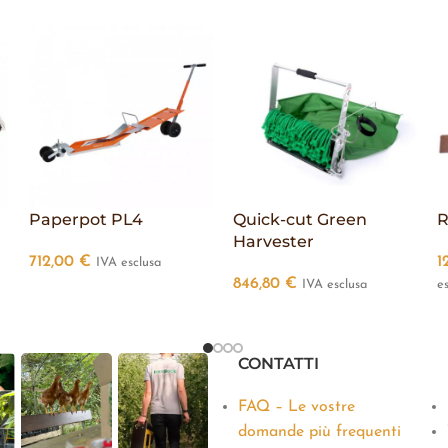
Paperpot PL4
Quick-cut Green
R
Harvester
712,00
€
1
IVA esclusa
846,80
€
IVA esclusa
e
CONTATTI
FAQ – Le vostre
domande più frequenti