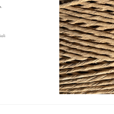
a.
ioli