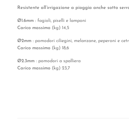
Resistente all’irrigazione a pioggia anche sotto serr
Ø1.6mm
: fagioli, piselli e lamponi
Carico massimo
(kg) 14,5
Ø2mm
: pomodori ciliegini, melanzane, peperoni e cetr
Carico massimo
(kg) 18,6
Ø2.3mm
: pomodori a spalliera
Carico massimo
(kg) 23,7