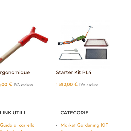
rgonomique
Starter Kit PL4
Paper
8,00
€
1.322,00
€
712,00
IVA esclusa
IVA esclusa
LINK UTILI
CATEGORIE
Guida al carrello
Market Gardening KIT