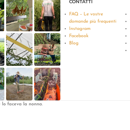
CONTATTI
FAQ – Le vostre
domande più frequenti
Instagram
Facebook
Blog
e lo faceva la nonna
.