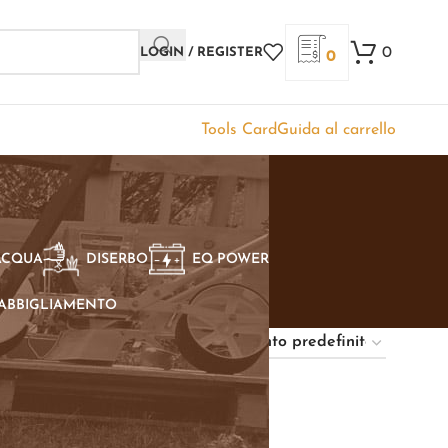
0
LOGIN / REGISTER
0
Tools Card
Guida al carrello
ACQUA
DISERBO
EQ POWER
ABBIGLIAMENTO
Show
9
12
18
24