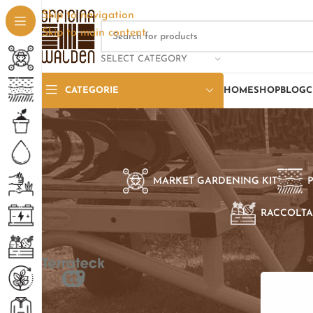
Skip to navigation
Skip to main content
SELECT CATEGORY
CATEGORIE
HOME
SHOP
BLOG
C
MARKET GARDENING KIT
RACCOLTA
SELEZIONE PER BRAND
Home
/
Pro
Terrateck TT
1