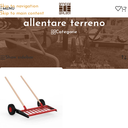
Skip to navigation
MENU
Skip to main content
allentare terreno
Categorie
Home
/
Prodotti taggati “allentare terreno”
Visualizzazione del risultato
Show sidebar