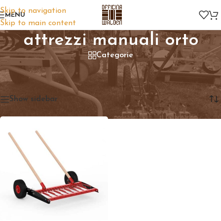
Skip to navigation
MENU
Skip to main content
attrezzi manuali orto
Categorie
Home
/
Prodotti taggati “attrezzi manuali orto”
Visualizzazione del risultato
Show sidebar