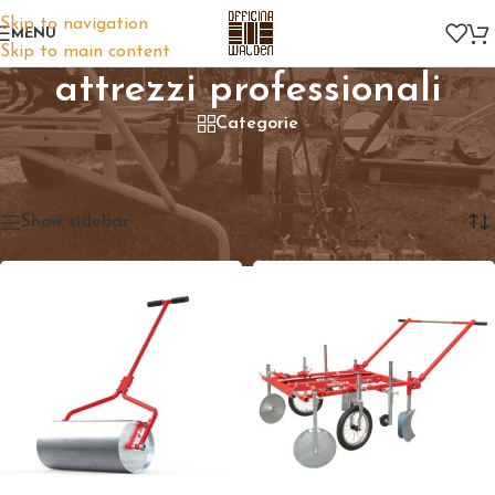
Skip to navigation
MENU
Skip to main content
attrezzi professionali
Categorie
Home
/
Prodotti taggati “attrezzi professionali”
Visualizzazione di 3 risultati
Show sidebar