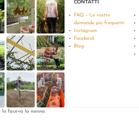
CONTATTI
FAQ – Le vostre
domande più frequenti
Instagram
Facebook
Blog
e lo faceva la nonna
.