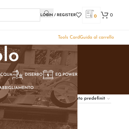
0
LOGIN / REGISTER
0
Tools Card
Guida al carrello
olo
ACQUA
DISERBO
EQ POWER
ABBIGLIAMENTO
Show
9
12
18
24