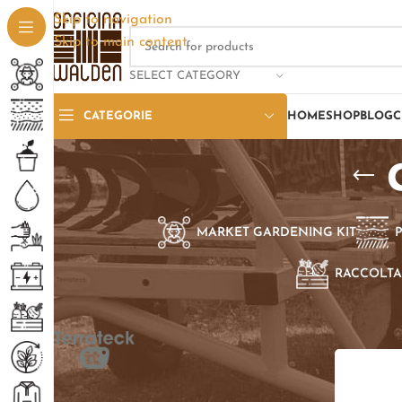
Skip to navigation
Skip to main content
SELECT CATEGORY
CATEGORIE
HOME
SHOP
BLOG
C
MARKET GARDENING KIT
RACCOLTA
SELEZIONE PER BRAND
Home
/
Pro
Terrateck TT
1