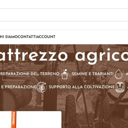
HI SIAMO
CONTATTI
ACCOUNT
attrezzo agric
PREPARAZIONE DEL TERRENO
SEMINE E TRAPIANTI
 E PREPARAZIONE
SUPPORTO ALLA COLTIVAZIONE
dotti taggati “attrezzo agricolo”