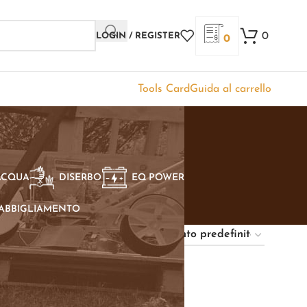
0
LOGIN / REGISTER
0
Tools Card
Guida al carrello
ACQUA
DISERBO
EQ POWER
ABBIGLIAMENTO
Show
9
12
18
24