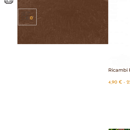
0
Ricambi 
4,90
€
-
2