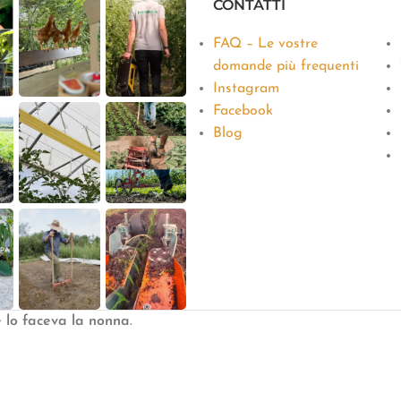
CONTATTI
FAQ – Le vostre
domande più frequenti
Instagram
Facebook
Blog
e lo faceva la nonna
.