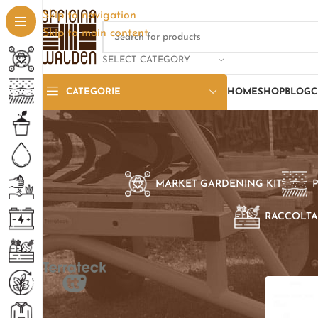
Skip to navigation
Skip to main content
SELECT CATEGORY
CATEGORIE
HOME
SHOP
BLOG
C
MARKET GARDENING KIT
RACCOLTA
SELEZIONE PER BRAND
Home
/
Pro
Terrateck TT
1