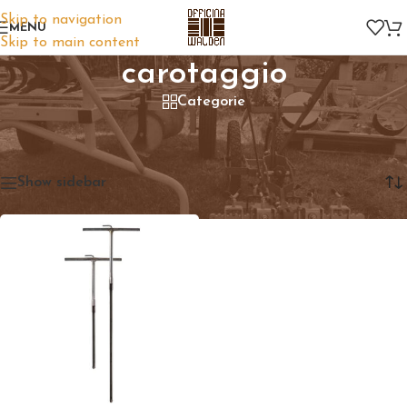
Skip to navigation
MENU
Skip to main content
carotaggio
Categorie
Home
/
Prodotti taggati “carotaggio”
Visualizzazione del risultato
Show sidebar