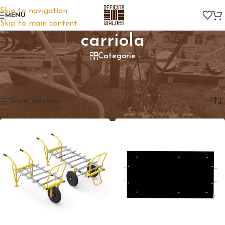
Skip to navigation
MENU
Skip to main content
carriola
Categorie
Home
/
Prodotti taggati “carriola”
Visualizzazione di 5 risultati
Show sidebar