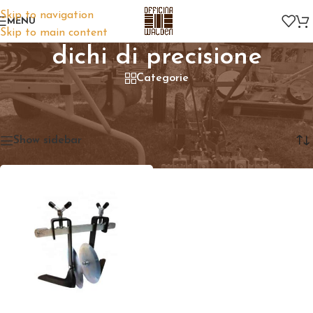
Skip to navigation
MENU
Skip to main content
dichi di precisione
Categorie
Home
/
Prodotti taggati “dichi di precisione”
Visualizzazione del risultato
Show sidebar