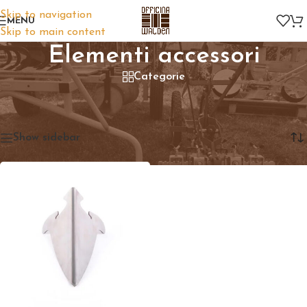
Skip to navigation
MENU
Skip to main content
Elementi accessori
Categorie
Home
/
Prodotti taggati “Elementi accessori”
Visualizzazione del risultato
Show sidebar