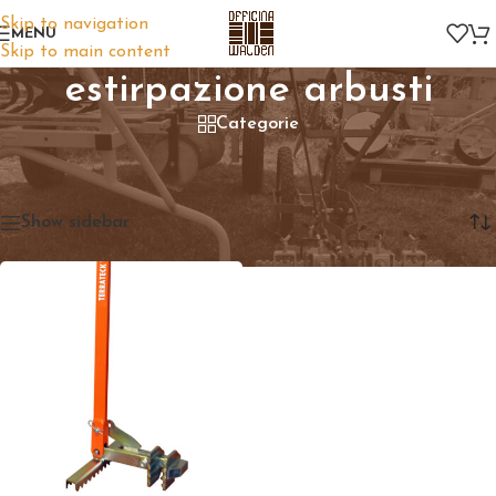
Skip to navigation
MENU
Skip to main content
estirpazione arbusti
Categorie
Home
/
Prodotti taggati “estirpazione arbusti”
Visualizzazione del risultato
Show sidebar