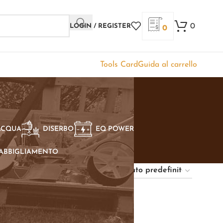
0
LOGIN / REGISTER
0
Tools Card
Guida al carrello
ACQUA
DISERBO
EQ POWER
ABBIGLIAMENTO
Show
9
12
18
24