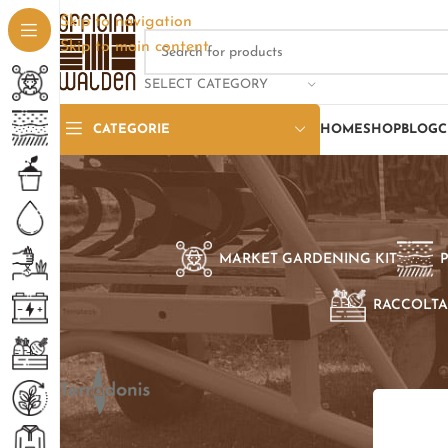
Skip to navigation
Skip to main content
SELECT CATEGORY
CATEGORIE
HOME
SHOP
BLOG
C
MARKET GARDENING KIT
RACCOLTA
SELEZIONE PER BRAND
Home
/
Pro
Terradonis
1