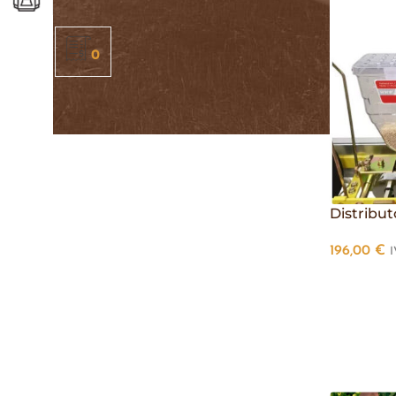
0
Distribut
196,00
€
I