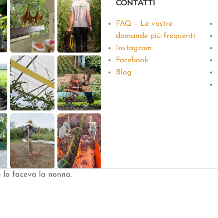
CONTATTI
FAQ – Le vostre
domande più frequenti
Instagram
Facebook
Blog
e lo faceva la nonna
.