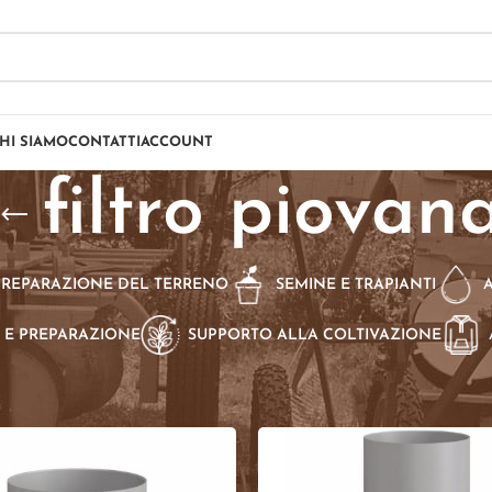
HI SIAMO
CONTATTI
ACCOUNT
filtro piovan
PREPARAZIONE DEL TERRENO
SEMINE E TRAPIANTI
 E PREPARAZIONE
SUPPORTO ALLA COLTIVAZIONE
dotti taggati “filtro piovana”