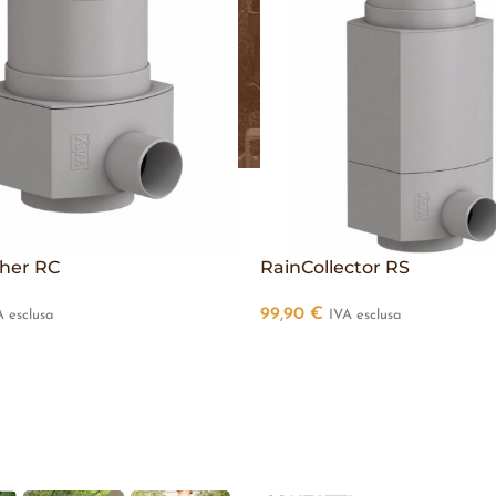
her RC
RainCollector RS
99,90
€
A esclusa
IVA esclusa