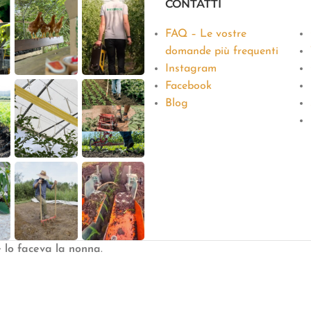
CONTATTI
FAQ – Le vostre
domande più frequenti
Instagram
Facebook
Blog
e lo faceva la nonna
.