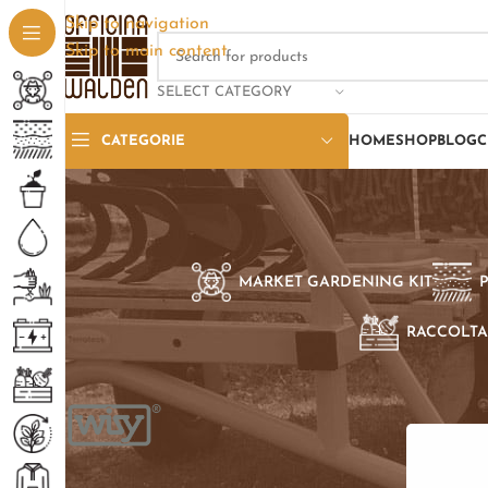
Skip to navigation
Skip to main content
SELECT CATEGORY
CATEGORIE
HOME
SHOP
BLOG
C
MARKET GARDENING KIT
RACCOLTA
SELEZIONE PER BRAND
Home
/
Pro
Wisy
3