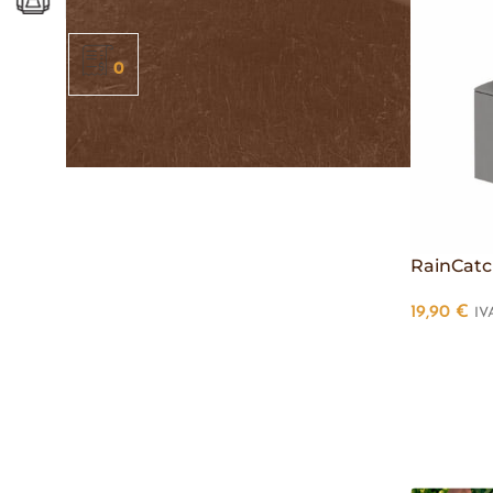
0
RainCatc
19,90
€
IV