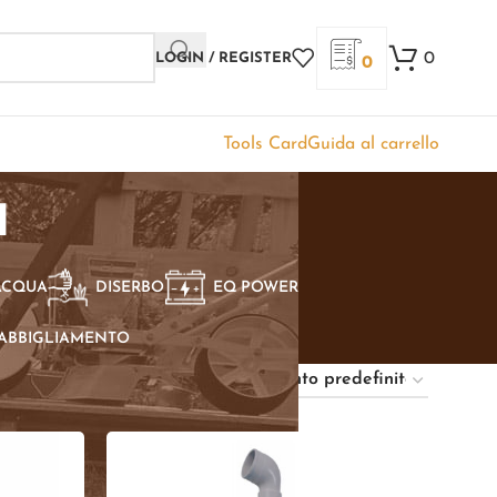
0
LOGIN / REGISTER
0
Tools Card
Guida al carrello
a
ACQUA
DISERBO
EQ POWER
ABBIGLIAMENTO
Show
9
12
18
24