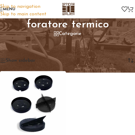
Skip to navigation
MENU
Skip to main content
foratore termico
Categorie
Home
/
Prodotti taggati “foratore termico”
Visualizzazione del risultato
Show sidebar