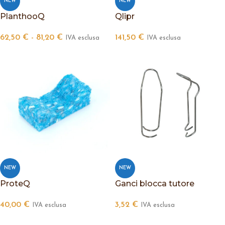
NEW
NEW
PlanthooQ
Qlipr
62,50
€
-
81,20
€
141,50
€
IVA esclusa
IVA esclusa
NEW
NEW
ProteQ
Ganci blocca tutore
40,00
€
3,52
€
IVA esclusa
IVA esclusa