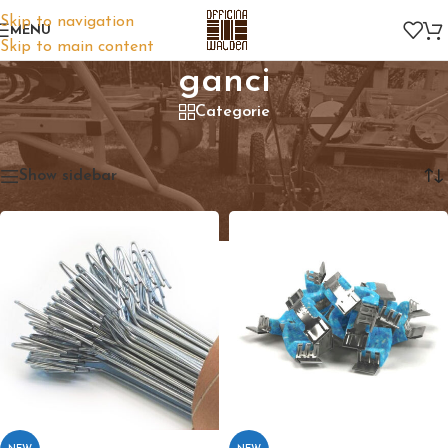
Skip to navigation
MENU
Skip to main content
ganci
Categorie
Home
/
Prodotti taggati “ganci”
Visualizzazione di 8 risultati
Show sidebar