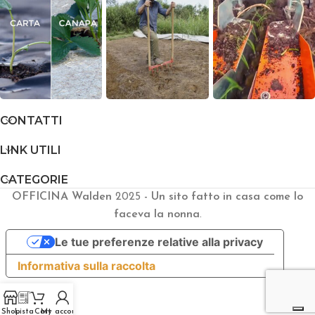
CONTATTI
LINK UTILI
CATEGORIE
OFFICINA Walden
2025
- Un sito fatto in casa come lo
faceva la nonna
.
Le tue preferenze relative alla privacy
Informativa sulla raccolta
Shop
Lista
Cart
My account