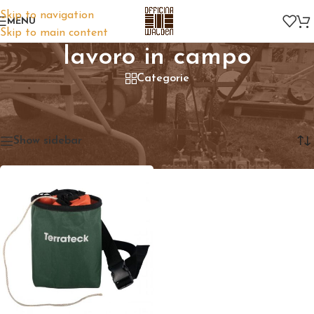
Skip to navigation
MENU
Skip to main content
lavoro in campo
Categorie
Home
/
Prodotti taggati “lavoro in campo”
Visualizzazione del risultato
Show sidebar