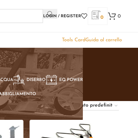
0
LOGIN / REGISTER
0
Tools Card
Guida al carrello
ACQUA
DISERBO
EQ POWER
ABBIGLIAMENTO
Show
9
12
18
24