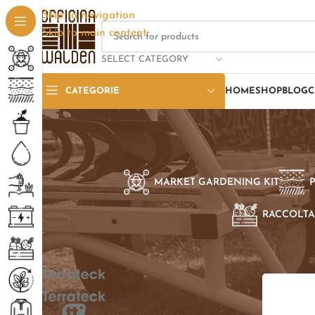
Skip to navigation
Skip to main content
SELECT CATEGORY
CATEGORIE
HOME
SHOP
BLOG
C
MARKET GARDENING KIT
RACCOLTA
SELEZIONE PER BRAND
Home
/
Pro
Terrateck
1
Terrateck TT
3