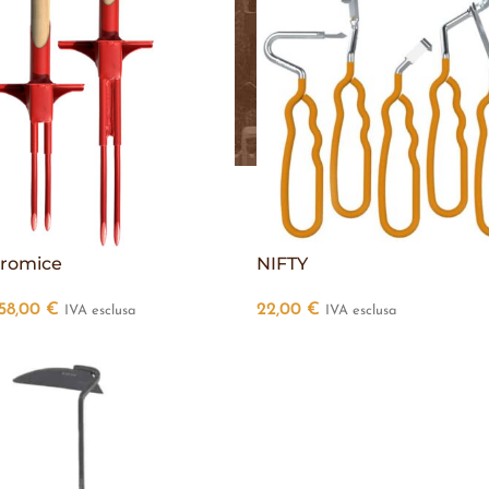
 romice
NIFTY
58,00
€
22,00
€
IVA esclusa
IVA esclusa