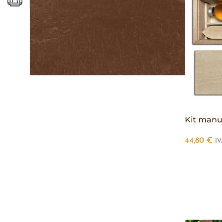
Kit manu
44,80
€
IV