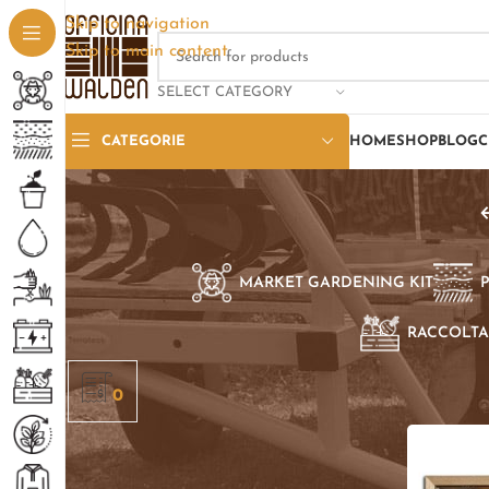
Skip to navigation
Skip to main content
SELECT CATEGORY
CATEGORIE
HOME
SHOP
BLOG
C
MARKET GARDENING KIT
RACCOLTA
Home
/
Pro
0