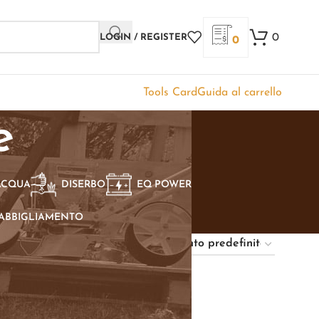
0
LOGIN / REGISTER
0
Tools Card
Guida al carrello
e
ACQUA
DISERBO
EQ POWER
ABBIGLIAMENTO
Show
9
12
18
24