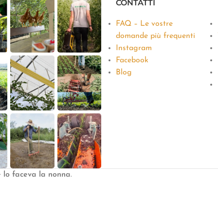
CONTATTI
FAQ – Le vostre
domande più frequenti
Instagram
Facebook
Blog
e lo faceva la nonna
.