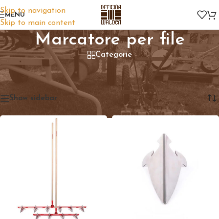
Skip to navigation
MENU
Skip to main content
Marcatore per file
Categorie
Home
/
Prodotti taggati “Marcatore per file”
Visualizzazione di 2 risultati
Show sidebar