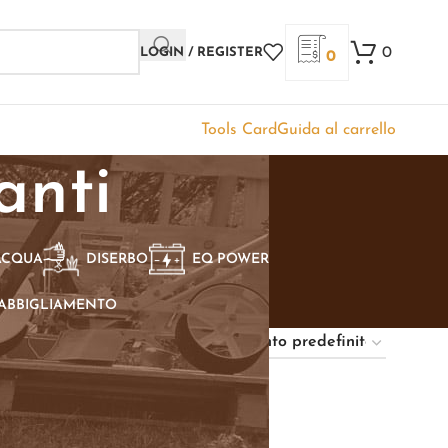
0
LOGIN / REGISTER
0
Tools Card
Guida al carrello
anti
ACQUA
DISERBO
EQ POWER
ABBIGLIAMENTO
Show
9
12
18
24