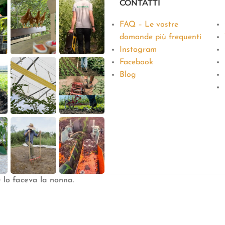
CONTATTI
FAQ – Le vostre
domande più frequenti
Instagram
Facebook
Blog
e lo faceva la nonna
.