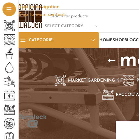
Skip to navigation
Skip to main content
SELECT CATEGORY
CATEGORIE
HOME
SHOP
BLOG
C
m
MARKET GARDENING KIT
RACCOLTA
SELEZIONE PER BRAND
Home
/
Pro
Terrateck TT
1