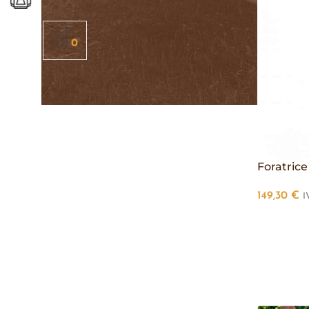
0
Foratric
149,30
€
I