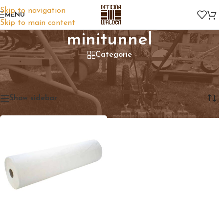
Skip to navigation
MENU
Skip to main content
minitunnel
Categorie
Home
/
Prodotti taggati “minitunnel”
Visualizzazione del risultato
Show sidebar