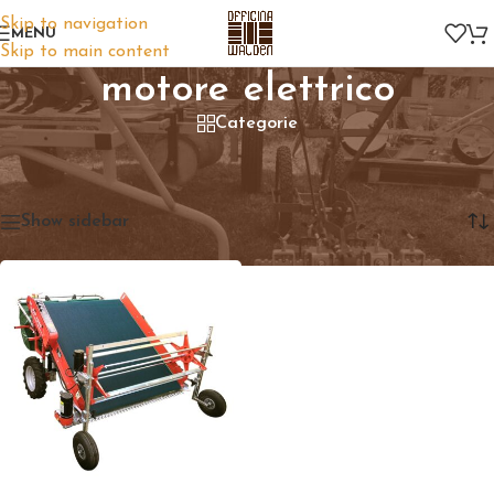
Skip to navigation
MENU
Skip to main content
motore elettrico
Categorie
Home
/
Prodotti taggati “motore elettrico”
Visualizzazione del risultato
Show sidebar