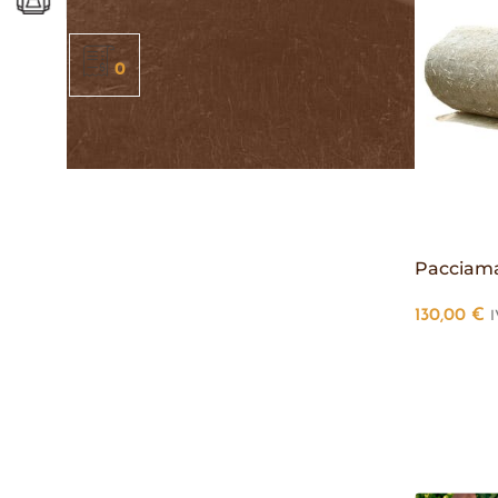
0
Pacciama
130,00
€
I