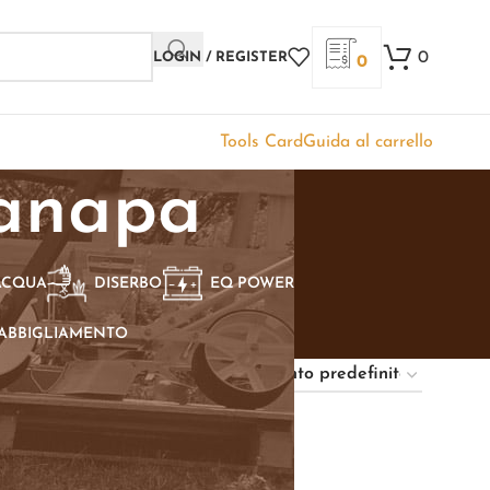
0
LOGIN / REGISTER
0
Tools Card
Guida al carrello
canapa
ACQUA
DISERBO
EQ POWER
ABBIGLIAMENTO
Show
9
12
18
24