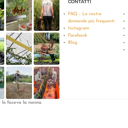
CONTATTI
FAQ – Le vostre
domande più frequenti
Instagram
Facebook
Blog
e lo faceva la nonna
.