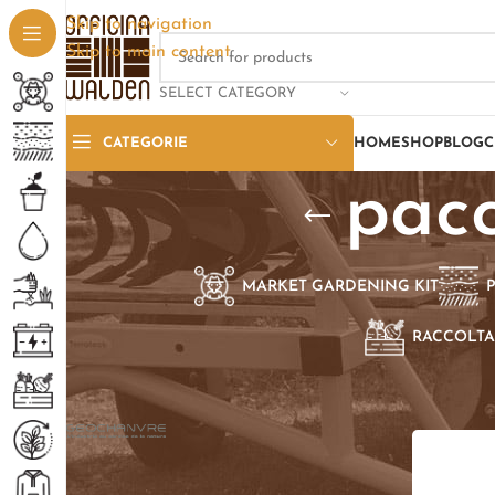
Skip to navigation
Skip to main content
SELECT CATEGORY
CATEGORIE
HOME
SHOP
BLOG
C
pac
MARKET GARDENING KIT
RACCOLTA
SELEZIONE PER BRAND
Home
/
Pro
Geochanvre
1