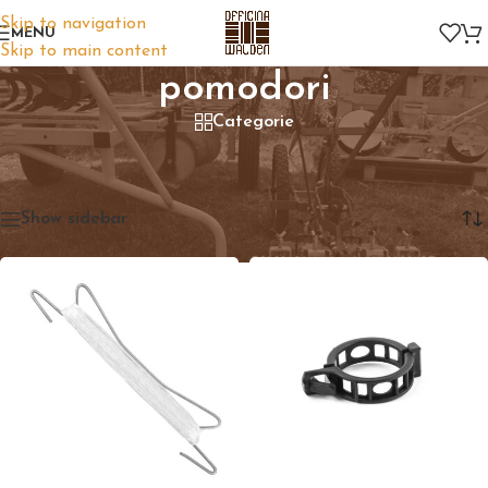
Skip to navigation
MENU
Skip to main content
pomodori
Categorie
Home
/
Prodotti taggati “pomodori”
Visualizzazione di 7 risultati
Show sidebar