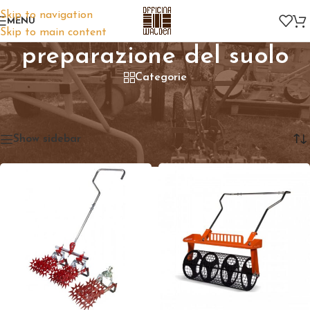
Skip to navigation
MENU
Skip to main content
preparazione del suolo
Categorie
Home
/
Prodotti taggati “preparazione del suolo”
Visualizzazione di 3 risultati
Show sidebar