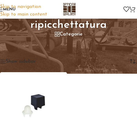
Skip to navigation
MENU
Skip to main content
ripicchettatura
Categorie
Home
/
Prodotti taggati “ripicchettatura”
Visualizzazione del risultato
Show sidebar