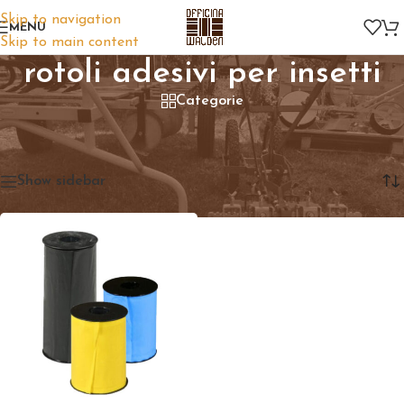
Skip to navigation
MENU
Skip to main content
rotoli adesivi per insetti
Categorie
Home
/
Prodotti taggati “rotoli adesivi per insetti”
Visualizzazione del risultato
Show sidebar