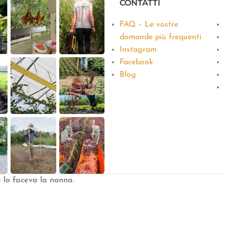
CONTATTI
FAQ – Le vostre
domande più frequenti
Instagram
Facebook
Blog
e lo faceva la nonna
.