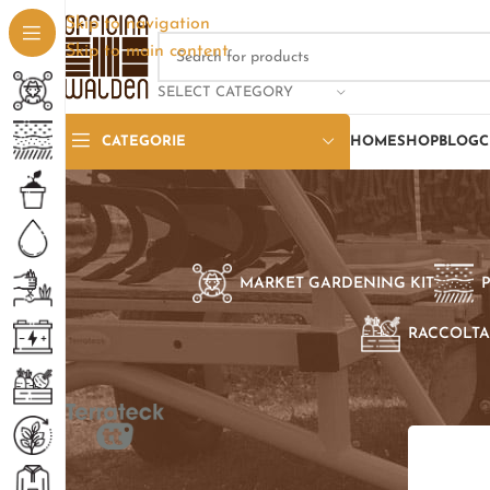
Skip to navigation
Skip to main content
SELECT CATEGORY
CATEGORIE
HOME
SHOP
BLOG
C
MARKET GARDENING KIT
RACCOLTA
SELEZIONE PER BRAND
Home
/
Pro
Terrateck TT
1