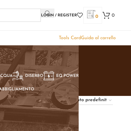
0
LOGIN / REGISTER
0
Tools Card
Guida al carrello
t
ACQUA
DISERBO
EQ POWER
ABBIGLIAMENTO
Show
9
12
18
24