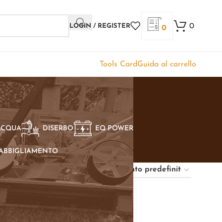
0
LOGIN / REGISTER
0
Tools Card
Guida al carrello
ACQUA
DISERBO
EQ POWER
ABBIGLIAMENTO
Show
9
12
18
24