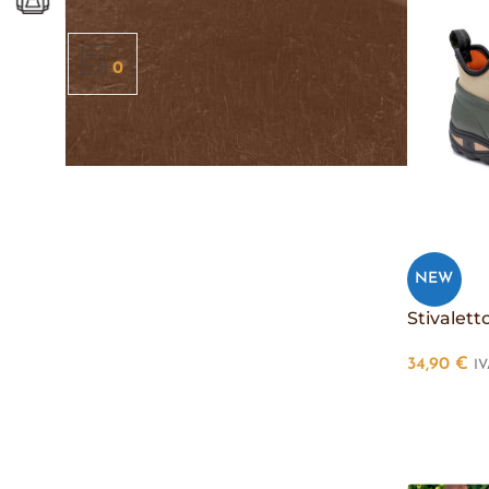
0
NEW
Stivalet
34,90
€
IV