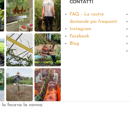
CONTATTI
FAQ – Le vostre
domande più frequenti
Instagram
Facebook
Blog
e lo faceva la nonna
.