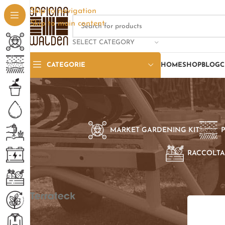
Skip to navigation
Skip to main content
SELECT CATEGORY
CATEGORIE
HOME
SHOP
BLOG
C
MARKET GARDENING KIT
RACCOLTA
SELEZIONE PER BRAND
Home
/
Pro
Terrateck
1