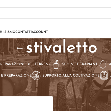
HI SIAMO
CONTATTI
ACCOUNT
stivaletto
PREPARAZIONE DEL TERRENO
SEMINE E TRAPIANTI
 E PREPARAZIONE
SUPPORTO ALLA COLTIVAZIONE
dotti taggati “stivaletto”