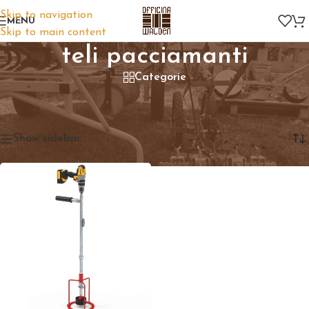
Skip to navigation
MENU
Skip to main content
teli pacciamanti
Categorie
Home
/
Prodotti taggati “teli pacciamanti”
Visualizzazione del risultato
Show sidebar