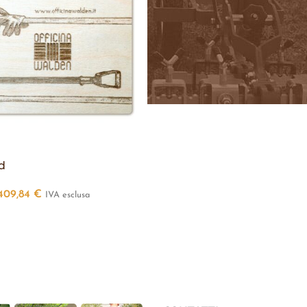
d
409,84
€
IVA esclusa