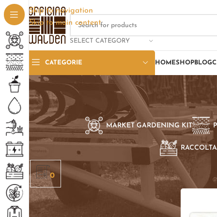
Skip to navigation
Skip to main content
SELECT CATEGORY
CATEGORIE
HOME
SHOP
BLOG
C
MARKET GARDENING KIT
RACCOLTA
Home
/
Pro
0