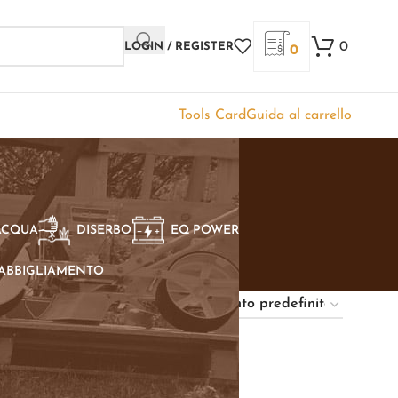
0
LOGIN / REGISTER
0
Tools Card
Guida al carrello
ACQUA
DISERBO
EQ POWER
ABBIGLIAMENTO
Show
9
12
18
24