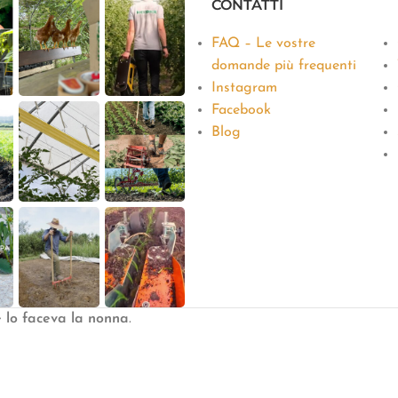
CONTATTI
FAQ – Le vostre
domande più frequenti
Instagram
Facebook
Blog
e lo faceva la nonna
.