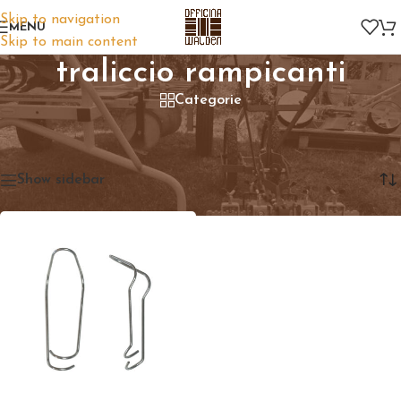
Skip to navigation
MENU
Skip to main content
traliccio rampicanti
Categorie
Home
/
Prodotti taggati “traliccio rampicanti”
Visualizzazione del risultato
Show sidebar