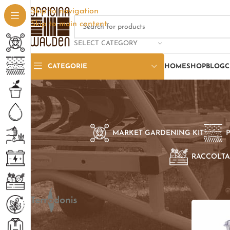
Skip to navigation
Skip to main content
SELECT CATEGORY
CATEGORIE
HOME
SHOP
BLOG
C
MARKET GARDENING KIT
RACCOLTA
SELEZIONE PER BRAND
Home
/
Pro
Terradonis
1