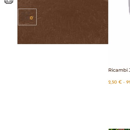
0
Ricambi 
2,50
€
-
9