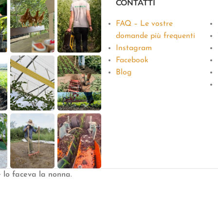
CONTATTI
FAQ – Le vostre
domande più frequenti
Instagram
Facebook
Blog
e lo faceva la nonna
.