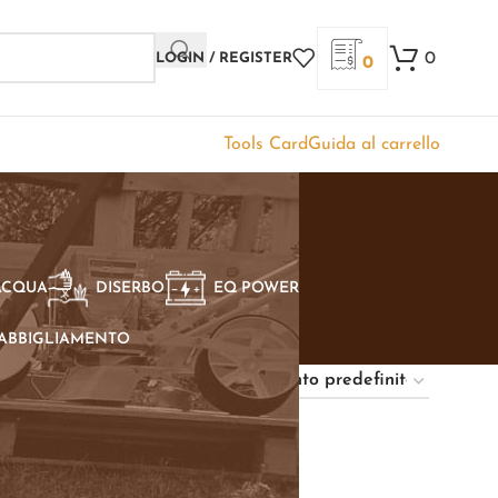
0
LOGIN / REGISTER
0
Tools Card
Guida al carrello
ACQUA
DISERBO
EQ POWER
ABBIGLIAMENTO
Show
9
12
18
24