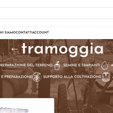
HI SIAMO
CONTATTI
ACCOUNT
tramoggia
PREPARAZIONE DEL TERRENO
SEMINE E TRAPIANTI
 E PREPARAZIONE
SUPPORTO ALLA COLTIVAZIONE
dotti taggati “tramoggia”