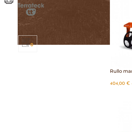
Terrateck TT
26
0
Rullo ma
404,00
€