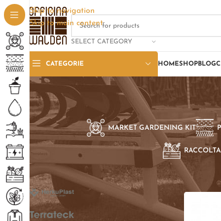
Skip to navigation
Skip to main content
SELECT CATEGORY
CATEGORIE
HOME
SHOP
BLOG
C
MARKET GARDENING KIT
RACCOLTA
SELEZIONE PER BRAND
Home
/
Pro
Herkuplast
3
Terrateck
4