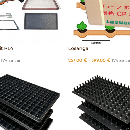
it PL4
Losanga
257,00
€
-
399,00
€
IVA esclusa
IVA esclus