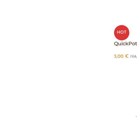
HOT
QuickPo
5,00
€
IVA