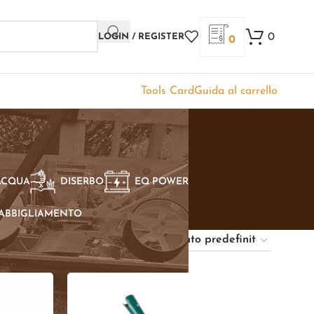
0
LOGIN / REGISTER
0
Tools Card
Guida al carrello
ACQUA
DISERBO
EQ POWER
ABBIGLIAMENTO
Show
9
12
18
24