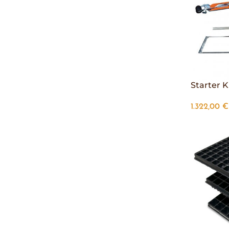
Starter K
1.322,00
€