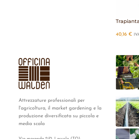
Trapianta
40,16
€
IV
Attrezzature professionali per
l'agricoltura, il market gardening e la
produzione diversificata su piccola e
media scala
Via marenda 2/0, Lessolo (TO)