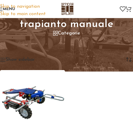
Skip to navigation
MENU
Skip to main content
trapianto manuale
Categorie
Home
/
Prodotti taggati “trapianto manuale”
Visualizzazione del risultato
Show sidebar