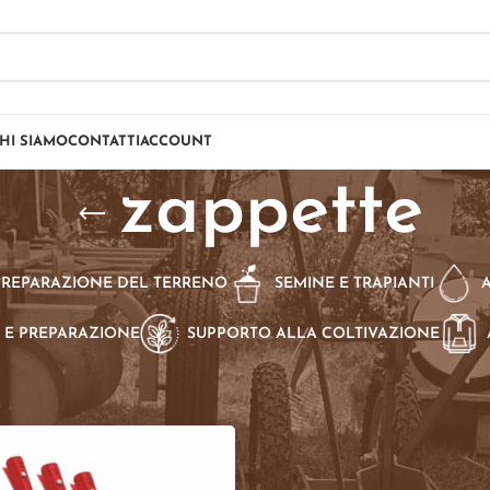
HI SIAMO
CONTATTI
ACCOUNT
zappette
PREPARAZIONE DEL TERRENO
SEMINE E TRAPIANTI
 E PREPARAZIONE
SUPPORTO ALLA COLTIVAZIONE
dotti taggati “zappette”