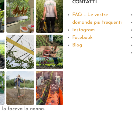
CONTATTI
FAQ – Le vostre
domande più frequenti
Instagram
Facebook
Blog
e lo faceva la nonna
.