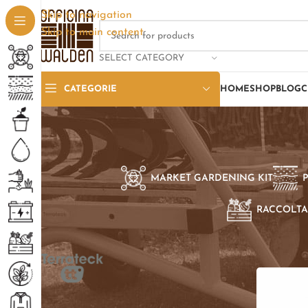
Skip to navigation
Skip to main content
SELECT CATEGORY
CATEGORIE
HOME
SHOP
BLOG
C
MARKET GARDENING KIT
RACCOLTA
SELEZIONE PER BRAND
Home
/
Pro
Terrateck TT
1