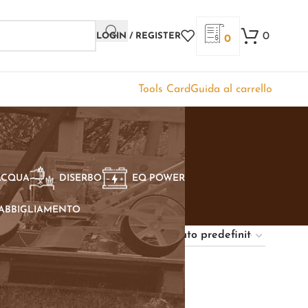
0
LOGIN / REGISTER
0
Tools Card
Guida al carrello
ACQUA
DISERBO
EQ POWER
ABBIGLIAMENTO
Show
9
12
18
24