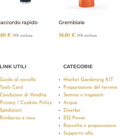
accordo rapido
Grembiale
Manico
,80
€
58,80
€
39,20
IVA esclusa
IVA esclusa
LINK UTILI
CATEGORIE
Guida al carrello
Market Gardening KIT
Tools Card
Preparazione del terreno
Condizioni di Vendita
Semine e trapianti
Privacy / Cookies Policy
Acqua
Spedizioni
Diserbo
Rimborso e reso
EQ Power
Raccolta e preparazione
Supporto alla